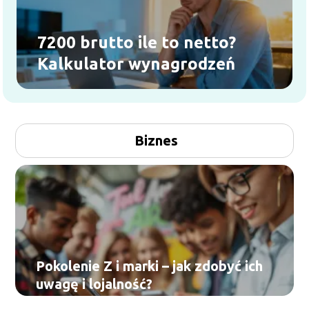
7200 brutto ile to netto?
Kalkulator wynagrodzeń
Biznes
Pokolenie Z i marki – jak zdobyć ich
uwagę i lojalność?