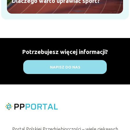
Dlaczego warto uprawiać sport?
Potrzebujesz więcej informacji?
NAPISZ DO NAS
Portal Polskiej Przedsiębiorczości – wiele ciekawych