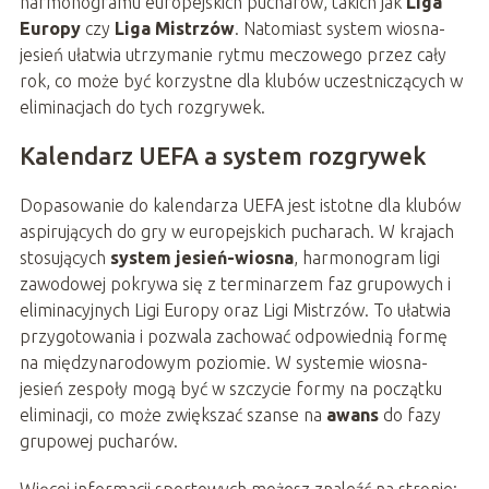
harmonogramu europejskich pucharów, takich jak
Liga
Europy
czy
Liga Mistrzów
. Natomiast system wiosna-
jesień ułatwia utrzymanie rytmu meczowego przez cały
rok, co może być korzystne dla klubów uczestniczących w
eliminacjach do tych rozgrywek.
Kalendarz UEFA a system rozgrywek
Dopasowanie do kalendarza UEFA jest istotne dla klubów
aspirujących do gry w europejskich pucharach. W krajach
stosujących
system jesień-wiosna
, harmonogram ligi
zawodowej pokrywa się z terminarzem faz grupowych i
eliminacyjnych Ligi Europy oraz Ligi Mistrzów. To ułatwia
przygotowania i pozwala zachować odpowiednią formę
na międzynarodowym poziomie. W systemie wiosna-
jesień zespoły mogą być w szczycie formy na początku
eliminacji, co może zwiększać szanse na
awans
do fazy
grupowej pucharów.
Więcej informacji sportowych możesz znaleźć na stronie: