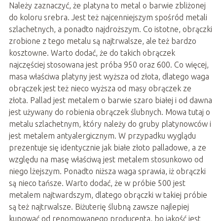
Należy zaznaczyć, że platyna to metal o barwie zbliżonej
do koloru srebra. Jest też najcenniejszym spośród metali
szlachetnych, a ponadto najdroższym. Co istotne, obrączki
zrobione z tego metalu są najtrwalsze, ale też bardzo
kosztowne. Warto dodać, że do takich obrączek
najczęściej stosowana jest próba 950 oraz 600. Co więcej,
masa właściwa platyny jest wyższa od złota, dlatego waga
obrączek jest też nieco wyższa od masy obrączek ze
złota. Pallad jest metalem o barwie szaro białej i od dawna
jest używany do robienia obrączek ślubnych. Mowa tutaj o
metalu szlachetnym, który należy do gruby platynowców i
jest metalem antyalergicznym. W przypadku wyglądu
prezentuje się identycznie jak białe złoto palladowe, a ze
względu na masę właściwą jest metalem stosunkowo od
niego lżejszym. Ponadto niższa waga sprawia, iż obrączki
są nieco tańsze. Warto dodać, że w próbie 500 jest
metalem najtwardszym, dlatego obrączki w takiej próbie
są też najtrwalsze. Biżuterię ślubną zawsze najlepiej
kupować od renomowanego producenta, bo jakość jest