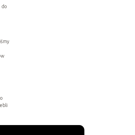
e do
niśmy
ów
do
ebli