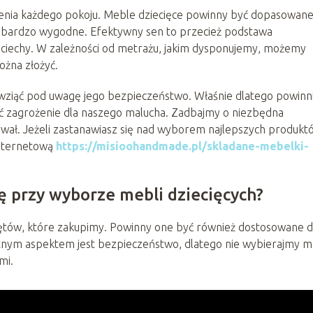
enia każdego pokoju. Meble dziecięce powinny być dopasowan
m bardzo wygodne. Efektywny sen to przecież podstawa
ociechy. W zależności od metrażu, jakim dysponujemy, możemy
ożna złożyć.
 wziąć pod uwagę jego bezpieczeństwo. Właśnie dlatego powin
ć zagrożenie dla naszego malucha. Zadbajmy o niezbędna
wał. Jeżeli zastanawiasz się nad wyborem najlepszych produkt
internetową
https://misioohandmade.pl/skladane-mebelki-
ę przy wyborze mebli dziecięcych?
rzętów, które zakupimy. Powinny one być również dostosowane 
otnym aspektem jest bezpieczeństwo, dlatego nie wybierajmy m
ami.