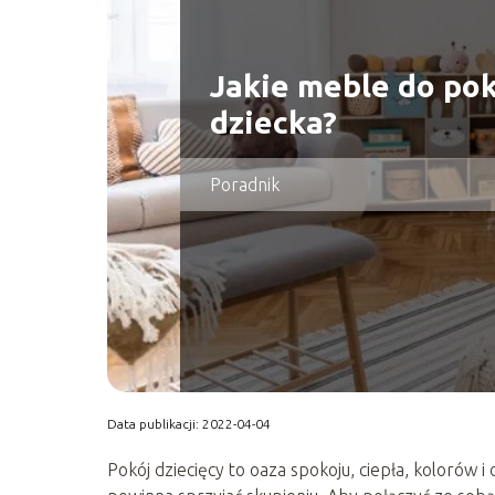
Jakie meble do po
dziecka?
Poradnik
Data publikacji: 2022-04-04
Pokój dziecięcy to oaza spokoju, ciepła, kolorów 