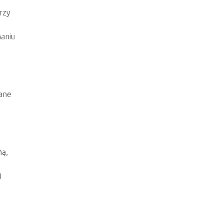
rzy
aniu
wane
ną,
.
i