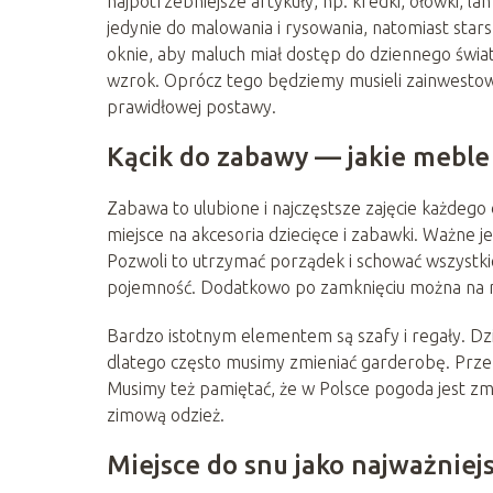
najpotrzebniejsze artykuły, np. kredki, ołówki,
jedynie do malowania i rysowania, natomiast stars
oknie, aby maluch miał dostęp do dziennego świa
wzrok. Oprócz tego będziemy musieli zainwesto
prawidłowej postawy.
Kącik do zabawy — jakie meble
Zabawa to ulubione i najczęstsze zajęcie każde
miejsce na akcesoria dziecięce i zabawki. Ważne 
Pozwoli to utrzymać porządek i schować wszystkie
pojemność. Dodatkowo po zamknięciu można na nim
Bardzo istotnym elementem są szafy i regały. Dz
dlatego często musimy zmieniać garderobę. Przez
Musimy też pamiętać, że w Polsce pogoda jest z
zimową odzież.
Miejsce do snu jako najważnie