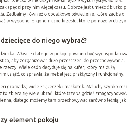
 lampka. Dziecko w młodszym wieku będzie wykorzystywało blat
zak spędzi przy nim więcej czasu. Dobrze jest umieścić biurko p
tła. Zadbajmy również o dodatkowe oświetlenie, które zadba o
wać w wygodne, ergonomiczne krzesło, które pomoże w utrzym
 dziecięce do niego wybrać?
go dziecka. Właśnie dlatego w pokoju powinno być wygospodaro
jest to, aby zorganizować dużo przestrzeni do przechowywania.
 rzeczy. Wiele osób decyduje się na kufer, który ma dużą
 usiąść, co sprawia, że mebel jest praktyczny i funkcjonalny.
ieci gromadzą wiele książeczek i maskotek. Maluchy szybko ros
 to zbiera się wiele ubrań, które trzeba gdzieś zmagazynować
mienna, dlatego możemy tam przechowywać zarówno letnią, jak 
jszy element pokoju