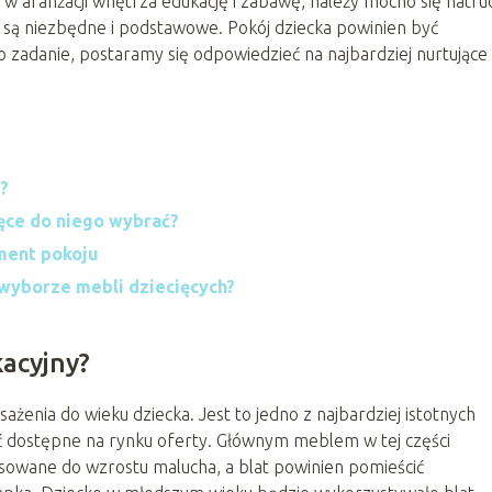
 w aranżacji wnętrza edukację i zabawę, należy mocno się natrud
e są niezbędne i podstawowe. Pokój dziecka powinien być
to zadanie, postaramy się odpowiedzieć na najbardziej nurtujące
?
ęce do niego wybrać?
ement pokoju
wyborze mebli dziecięcych?
acyjny?
enia do wieku dziecka. Jest to jedno z najbardziej istotnych
eć dostępne na rynku oferty. Głównym meblem w tej części
sowane do wzrostu malucha, a blat powinien pomieścić