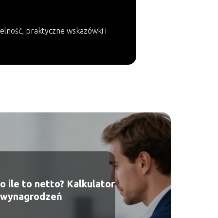
elność, praktyczne wskazówki i
o ile to netto? Kalkulator
wynagrodzeń