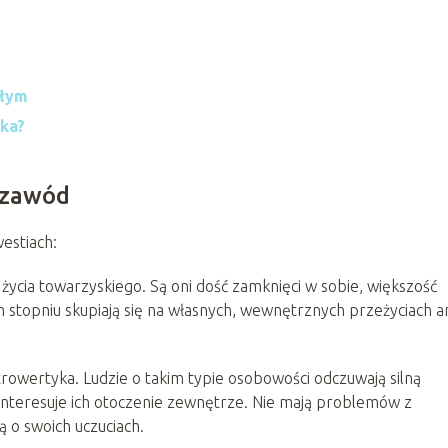
słym
yka?
 zawód
estiach:
ycia towarzyskiego. Są oni dość zamknięci w sobie, większość
ym stopniu skupiają się na własnych, wewnętrznych przeżyciach an
owertyka. Ludzie o takim typie osobowości odczuwają silną
interesuje ich otoczenie zewnętrze. Nie mają problemów z
 o swoich uczuciach.