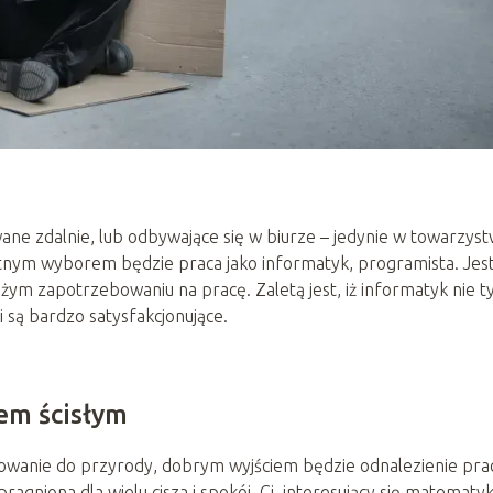
?
e zdalnie, lub odbywające się w biurze – jedynie w towarzyst
tnym wyborem będzie praca jako informatyk, programista. Jest
dużym zapotrzebowaniu na pracę. Zaletą jest, iż informatyk nie t
i są bardzo satysfakcjonujące.
em ścisłym
łowanie do przyrody, dobrym wyjściem będzie odnalezienie pra
pragniona dla wielu cisza i spokój. Ci, interesujący się matematyk