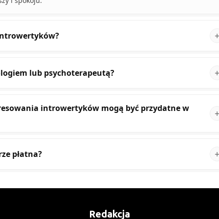
zy i spokoju.
 introwertyków?
logiem lub psychoterapeutą?
eresowania introwertyków mogą być przydatne w
rze płatna?
Redakcja