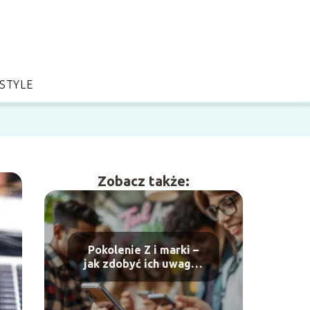
ESTYLE
Zobacz także:
Pokolenie Z i marki –
jak zdobyć ich uwagę i
lojalność?