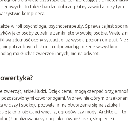
li księgowych. To także bardzo dobrze płatny zawód a przy tym
owarzystwie komputera.
także w roli psychologa, psychoterapeuty. Sprawa ta jest sporn
yków jako osoby zupełnie zamknięte w swojej osobie. Wielu z n
ikliwa zdolność oceny sytuacji, oraz wysoki poziom empatii. Nie 
, niepotrzebnych historii a odpowiadają przede wszystkim
holog ma słuchać zwierzeń innych, nie na odwrót.
rowertyka?
e zwierząt, aniżeli ludzi. Dzięki temu, mogą czerpać przyjemnoś
 się pozostawionymi czworonogami. Wbrew niektórym przekona
a w ciszy i spokoju pozwala im na otworzenie się na sztukę i
się jako projektanci wnętrz, ogrodów czy mody. Architekt – to
ność analizowania sytuacji jak i również cisza, skupienie i