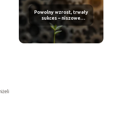
Powolny wzrost, trwały
sukces – niszowe
skalowanie w praktyce
iżeli