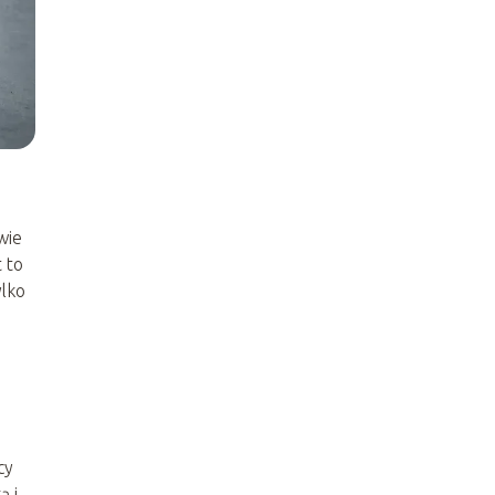
wie
 to
ylko
cy
ą i