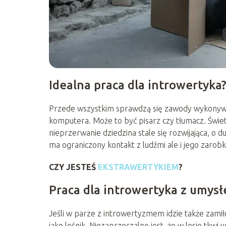
Idealna praca dla introwertyka
Przede wszystkim sprawdzą się zawody wykonywan
komputera. Może to być pisarz czy tłumacz. Świe
nieprzerwanie dziedzina stale się rozwijająca, o 
ma ograniczony kontakt z ludźmi ale i jego zarobk
CZY JESTEŚ
EKSTRAWERTYKIEM
?
Praca dla introwertyka z umysł
Jeśli w parze z introwertyzmem idzie także zami
jako leśnik. Niezaprzeczalne jest, że w lesie tkwi u