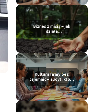
Biznes z misją – jak
działa
przedsiębiorczość
regeneracyjna
Kultura firmy bez
tajemnic – audyt, który
mówi więcej niż raport