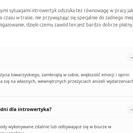
anymi sytuacjami introwertyk odszuka też równowagę w pracy ja
czasu w trasie, nie przywiązując się specjalnie do żadnego mie
zaangażowanie, dzięki czemu zawód ten jest bardzo dobrze płatny
ycia towarzyskiego, zamkniętą w sobie, większość emocji i opinii
ia się na własnych, wewnętrznych przeżyciach aniżeli wydarzeniac
edni dla introwertyka?
wody wykonywane zdalnie lub odbywające się w biurze w