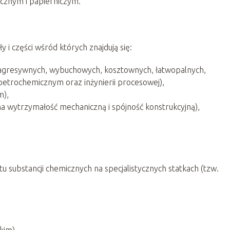
cznym i papierniczym.
 i części wśród których znajdują się:
agresywnych, wybuchowych, kosztownych, łatwopalnych,
etrochemicznym oraz inżynierii procesowej),
m),
na wytrzymałość mechaniczną i spójność konstrukcyjną),
tu substancji chemicznych na specjalistycznych statkach (tzw.
kim),