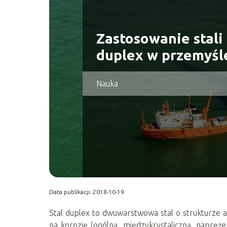
Zastosowanie stali
duplex w przemyśl
Nauka
Data publikacji: 2018-10-19
Stal duplex to dwuwarstwowa stal o strukturze au
na korozję (ogólną, międzykrystaliczną, napręż