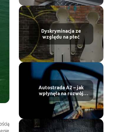
Dyskryminacja ze
względu na płeć
Autostrada A2 – jak
wpłynęła na rozwój
Polski?
ością
zenie