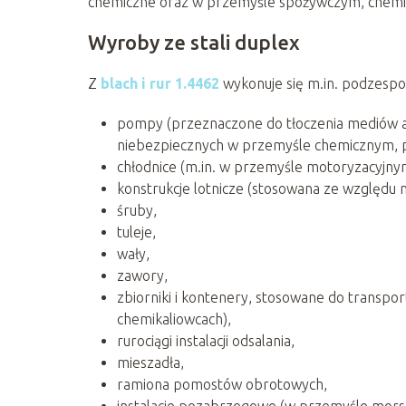
chemiczne oraz w przemyśle spożywczym, chemi
Wyroby ze stali duplex
Z
blach i rur 1.4462
wykonuje się m.in. podzespoły
pompy (przeznaczone do tłoczenia mediów 
niebezpiecznych w przemyśle chemicznym, p
chłodnice (m.in. w przemyśle motoryzacyjny
konstrukcje lotnicze (stosowana ze względu 
śruby,
tuleje,
wały,
zawory,
zbiorniki i kontenery, stosowane do transpor
chemikaliowcach),
rurociągi instalacji odsalania,
mieszadła,
ramiona pomostów obrotowych,
instalacje pozabrzegowe (w przemyśle mors