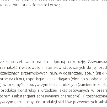
 na zużycie przez ścieranie i erozję.
e zapotrzebowanie na stal odporną na korozję. Zaawansow
raz jakość i właściwości materiałów stosowanych do jej produ
ziedzinach przemysłowych, m.in. w odsiarczaniu spalin (niski 
orne na chlor), ropociągach i gazociągach (elementy połączeni
ury), w przemyśle spożywczym lub chemicznym (zamiennie ze st
 produkcji konstrukcji i urządzeń eksploatowanych w przem
orem (substancjami agresywnymi chemicznie). Przeznaczona 
czym gazu i ropy, do produkcji statków przewożących subst