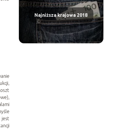
Najniższa krajowa 2018
anie
kcji,
koszt
owe),
alami
yśle
jest
ancji