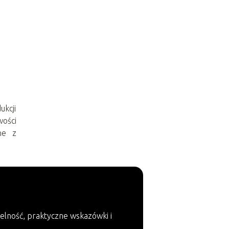
ukcji
ości
ne z
elność, praktyczne wskazówki i