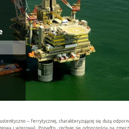
e
stenityczno – ferrytycznej, charakteryzującej się dużą odporn
eniową i wżerową). Ponadto, cechuje się odpornością na zmęc