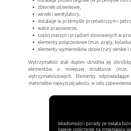
zbiorniki ciśnieniowe,
wirniki i wentylatory,
instalacje w przemyśle przetwórczym i petr
walce prasownicze,
części maszyn i urządzeń stosowanych w pr
elementy połączeniowe (m.in. pręty, kolanka
elementy wymienników ciepła (rury cienkie i 
Wytrzymałość stali duplex utrudnia jej obróbkę
elementów o mniejszej strukturze (m.in. 
wytrzymałościowych. Elementy odpowiadając
materiałów najwyższej jakości, w celu zapewnienia
Wiadomości i porady ze świata bizn
świeże spojrzenie na zmieniającą si