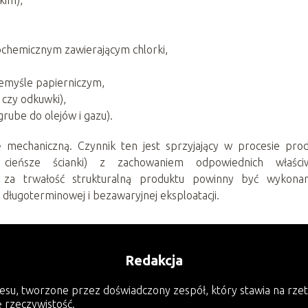
ochemicznym zawierającym chlorki,
zemyśle papierniczym,
 czy odkuwki),
grube do olejów i gazu).
 mechaniczną. Czynnik ten jest sprzyjający w procesie prod
cieńsze ścianki) z zachowaniem odpowiednich właściw
e za trwałość strukturalną produktu powinny być wykona
 długoterminowej i bezawaryjnej eksploatacji.
Redakcja
esu, tworzone przez doświadczony zespół, który stawia na rzet
ę rzeczywistość.