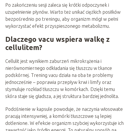
Po zakończeniu sesji zaleca się krótki odpoczynek i
uzupełnienie płynów. Warto też unikać ciężkich posiłków
bezpośrednio po treningu, aby organizm mógł w pełni
wykorzystać efekt przyspieszonego metabolizmu.
Dlaczego vacu wspiera walkę z
cellulitem?
Cellulit jest wynikiem zaburzeń mikrokrążenia i
nierównomiernego odkładania się tłuszczu w tkance
podskórnej. Trening vacu działa na oba te problemy
jednocześnie – poprawia przepływ krwi i limfy oraz
stymuluje rozkład tłuszczu w komórkach. Dzięki temu
skóra staje się gładsza, a jej struktura bardziej jednolita.
Podciśnienie w kapsule powoduje, że naczynia włosowate
pracują intensywniej, a komórki tłuszczowe są lepiej
dotlenione. W efekcie organizm szybciej wykorzystuje ich
zawartość jako źródło energii. To naturalny sposób na